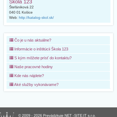
Škola 123
Štefániková 22
040 01
Košice
Web:
http://katalog-skol.sk/
Čo je u nás aktuálne?
Informácie o inštitúcii Škola 123
S kým môžete prísť do kontaktu?
Naše pracovné hodiny
Kde nás nájdete?
Aké služby vykonávame?
© 2009 - 2026 Prevádzkuje NET -SITE:IT s.r.o.